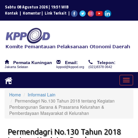
Sabtu 08 Agustus 2026 | 19:51 WIB
|
|
|
Kontak
Komentar
Link Terkait
Permata Kuningan
Email:
Telepon:
Jakarta Selatan
kppod@kppod.org
(021)8378 0642
Togg
navig
Home
Informasi Lain
Permendagri No.130 Tahun 2018 tentang Kegiatan
Pembangunan Sarana & Prasarana Kelurahan &
Pemberdayaan Masyarakat di Kelurahan
Permendagri No.130 Tahun 2018