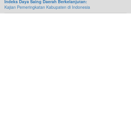
Indeks Daya Saing Daerah Berkelanjutan:
Kajian Pemeringkatan Kabupaten di Indonesia