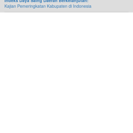
Indeks Daya Saing Daerah Berkelanjutan:
Kajian Pemeringkatan Kabupaten di Indonesia