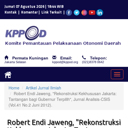
Jumat 07 Agustus 2026 | 18:44 WIB
|
|
|
Kontak
Komentar
Link Terkait
Permata Kuningan
Email:
Telepon:
Jakarta Selatan
kppod@kppod.org
(021)8378 0642
Togg
navig
Home
Artikel Jurnal Ilmiah
Robert Endi Jaweng, "Rekonstruksi Kekhususan Jakarta:
Tantangan bagi Gubernur Terpilih", Jurnal Analisis-CSIS
(Vol.41 No.2 Juni 2012).
Robert Endi Jaweng, "Rekonstruksi