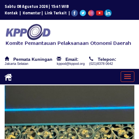
Sabtu 08 Agustus 2026 | 15:41 WIB
|
|
|
Kontak
Komentar
Link Terkait
Permata Kuningan
Email:
Telepon:
Jakarta Selatan
kppod@kppod.org
(021)8378 0642
Togg
navig