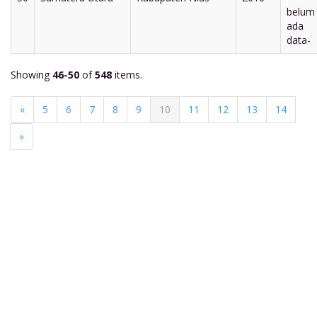
belum
ada
data-
Showing
46-50
of
548
items.
«
5
6
7
8
9
10
11
12
13
14
»