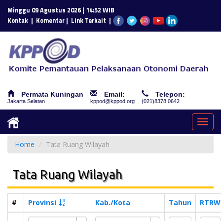
Minggu 09 Agustus 2026 | 14:52 WIB
|
|
|
Kontak
Komentar
Link Terkait
Permata Kuningan
Email:
Telepon:
Jakarta Selatan
kppod@kppod.org
(021)8378 0642
Togg
navig
Home
Tata Ruang Wilayah
Tata Ruang Wilayah
#
Provinsi
Kab./Kota
Tahun
RTRW